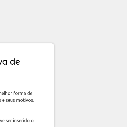
va de
 melhor forma de
s e seus motivos.
e ser inserido o